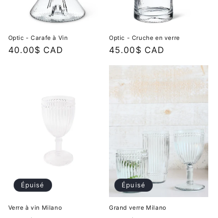
Optic - Carafe à Vin
Optic - Cruche en verre
Prix
40.00$ CAD
Prix
45.00$ CAD
habituel
habituel
Épuisé
Épuisé
Verre à vin Milano
Grand verre Milano