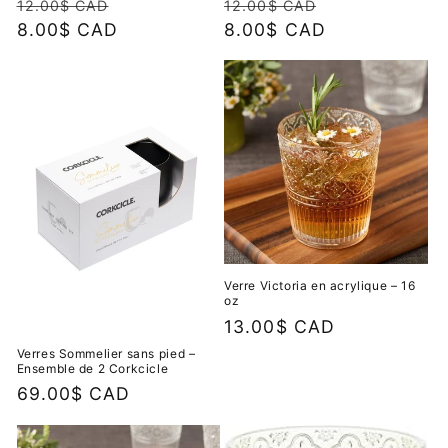
Prix
Prix
Prix
Prix
12.00$ CAD
12.00$ CAD
habituel
8.00$ CAD
promotionnel
habituel
8.00$ CAD
promotionne
Verre Victoria en acrylique – 16
oz
Prix
13.00$ CAD
habituel
Verres Sommelier sans pied –
Ensemble de 2 Corkcicle
Prix
69.00$ CAD
habituel