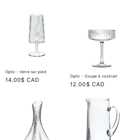
habituel
habituel
Optic - Verre sur pied
Optic - Coupe à cocktail
Prix
14.00$ CAD
Prix
12.00$ CAD
habituel
habituel