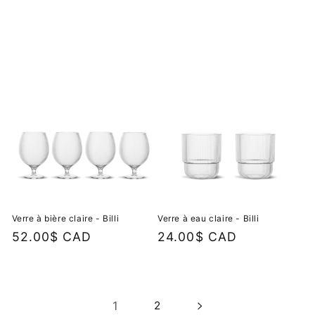
habituel
Verre à bière claire - Billi
Verre à eau claire - Billi
Prix
52.00$ CAD
Prix
24.00$ CAD
habituel
habituel
1
2