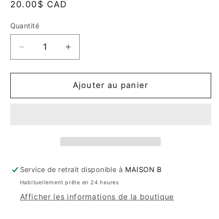
Prix
20.00$ CAD
habituel
Quantité
Quantité
Réduire
Augmenter
la
la
quantité
quantité
de
de
Ajouter au panier
Assiette
Assiette
à
à
Dîner
Dîner
-
-
Pacifica
Pacifica
Châtaigne
Châtaigne
Service de retrait disponible à
MAISON B
Habituellement prête en 24 heures
Afficher les informations de la boutique