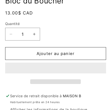
Bloc du Boucher
dans
une
fenêtre
modale
Prix
13.00$ CAD
habituel
Quantité
Quantité
Réduire
Augmenter
la
la
quantité
quantité
de
de
Ajouter au panier
Bloc
Bloc
du
du
Boucher
Boucher
Service de retrait disponible à
MAISON B
Habituellement prête en 24 heures
Afficher les informations de la boutique