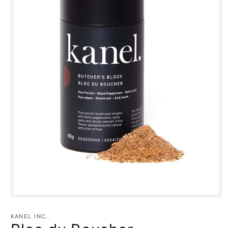
Ouvrir
le
média
KANEL INC.
1