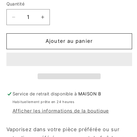
Quantité
Quantité
Réduire
Augmenter
la
la
quantité
quantité
de
de
Ajouter au panier
Brûme
Brûme
d&#39;ambiance
d&#39;ambiance
&amp;
&amp;
literie
literie
-
-
Fleur
Fleur
de
de
Service de retrait disponible à
MAISON B
Riz
Riz
Habituellement prête en 24 heures
Afficher les informations de la boutique
Vaporisez dans votre pièce préférée ou sur