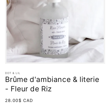
Ouvrir
le
média
DOT & LIL
1
Brûme d'ambiance & literie
dans
une
fenêtre
- Fleur de Riz
modale
Prix
28.00$ CAD
habituel