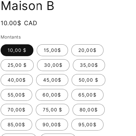
Maison B
Prix
10.00$ CAD
habituel
Montants
10,00 $
15,00$
20,00$
25,00 $
30,00$
35,00$
40,00$
45,00$
50,00 $
55,00$
60,00$
65,00$
70,00$
75,00 $
80,00$
85,00$
90,00$
95,00$