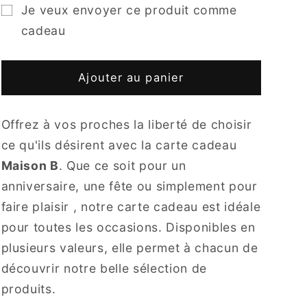
quantité
quantité
Je veux envoyer ce produit comme
de
de
cadeau
Carte
Carte
cadeau
cadeau
Formulaire
Maison
Maison
de
Ajouter au panier
B
B
destinataire
de
Offrez à vos proches la liberté de choisir
carte-
ce qu'ils désirent avec la carte cadeau
cadeau
Maison B
. Que ce soit pour un
réduit
anniversaire, une fête ou simplement pour
faire plaisir , notre carte cadeau est idéale
pour toutes les occasions. Disponibles en
plusieurs valeurs, elle permet à chacun de
découvrir notre belle sélection de
produits.