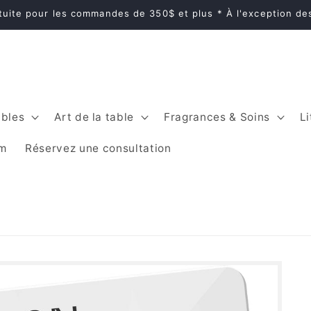
atuite pour les commandes de 350$ et plus * À l'exception d
bles
Art de la table
Fragrances & Soins
Li
im
Réservez une consultation