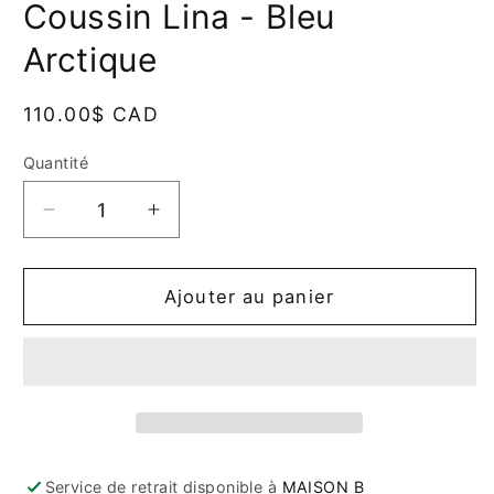
Coussin Lina - Bleu
dans
une
fenêtre
Arctique
modale
Prix
110.00$ CAD
habituel
Quantité
Quantité
Réduire
Augmenter
la
la
quantité
quantité
de
de
Ajouter au panier
Coussin
Coussin
Lina
Lina
-
-
Bleu
Bleu
Arctique
Arctique
Service de retrait disponible à
MAISON B