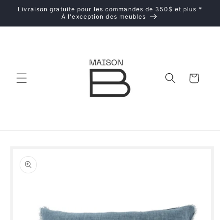
et
Livraison gratuite pour les commandes de 350$ et plus *
passer
À l'exception des meubles
au
contenu
Panier
Passer aux
informations
produits