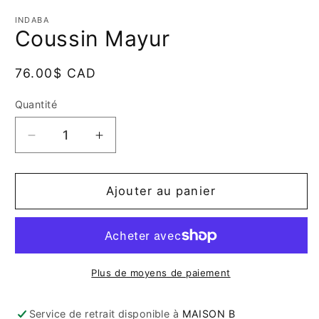
dans
d
une
u
INDABA
fenêtre
f
Coussin Mayur
modale
m
Prix
76.00$ CAD
habituel
Quantité
Quantité
Réduire
Augmenter
la
la
quantité
quantité
de
de
Ajouter au panier
Coussin
Coussin
Mayur
Mayur
Plus de moyens de paiement
Service de retrait disponible à
MAISON B