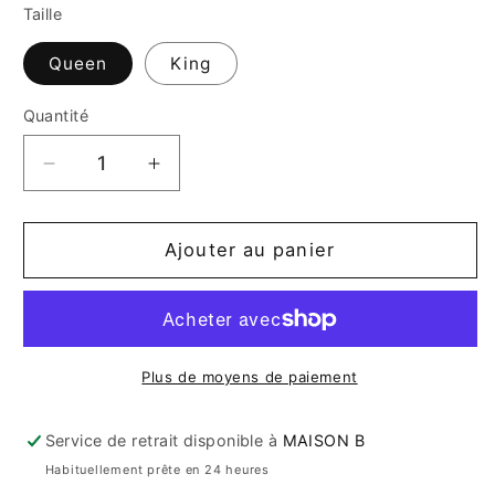
Taille
Queen
King
Quantité
Quantité
Réduire
Augmenter
la
la
quantité
quantité
de
de
Ajouter au panier
Ensemble
Ensemble
de
de
draps
draps
en
en
lin
lin
Plus de moyens de paiement
-
-
naturel
naturel
Service de retrait disponible à
MAISON B
Habituellement prête en 24 heures