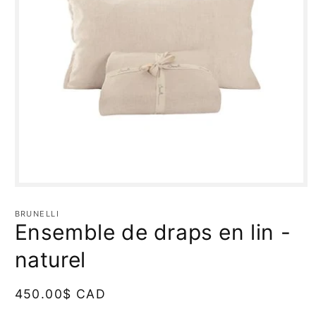
Ouvrir
le
média
BRUNELLI
1
Ensemble de draps en lin -
dans
une
fenêtre
naturel
modale
Prix
450.00$ CAD
habituel