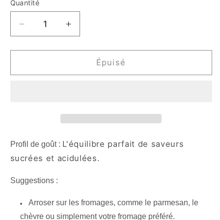
Quantité
Quantité
Réduire
Augmenter
la
la
quantité
quantité
de
de
Épuisé
Glacage
Glacage
balsamique
balsamique
blanc
blanc
-
-
250
250
ml
ml
L'équilibre parfait de saveurs
Profil de goût :
sucrées et acidulées.
Suggestions :
Arroser sur les fromages, comme le parmesan, le
chèvre ou simplement votre fromage préféré.