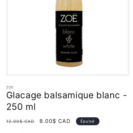
Ouvrir
le
média
ZOE
1
Glacage balsamique blanc -
dans
une
fenêtre
250 ml
modale
Prix
Prix
8.00$ CAD
Épuisé
12.00$ CAD
habituel
promotionnel