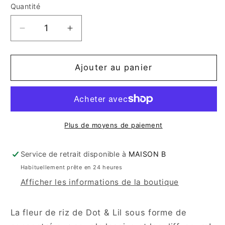
Quantité
Quantité
Réduire
Augmenter
la
la
quantité
quantité
de
de
Ajouter au panier
Huile
Huile
pour
pour
la
la
Lessive
Lessive
et
et
Plus de moyens de paiement
Diffuseur
Diffuseur
-
-
Service de retrait disponible à
MAISON B
Fleur
Fleur
Habituellement prête en 24 heures
de
de
Riz
Riz
Afficher les informations de la boutique
La fleur de riz de Dot & Lil sous forme de