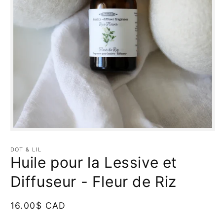
Ouvrir
le
média
DOT & LIL
1
Huile pour la Lessive et
dans
une
fenêtre
Diffuseur - Fleur de Riz
modale
Prix
16.00$ CAD
habituel