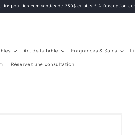
atuite pour les commandes de 350$ et plus * À l'exception d
bles
Art de la table
Fragrances & Soins
Li
im
Réservez une consultation