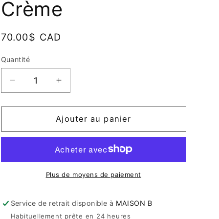
Crème
Prix
70.00$ CAD
habituel
Quantité
Quantité
Réduire
Augmenter
la
la
quantité
quantité
de
de
Ajouter au panier
Mousseline
Mousseline
-
-
Jeté
Jeté
Crème
Crème
Plus de moyens de paiement
Service de retrait disponible à
MAISON B
Habituellement prête en 24 heures