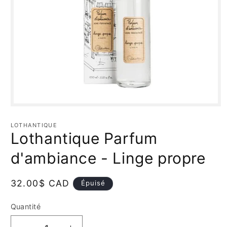
Ouvrir
le
média
LOTHANTIQUE
1
Lothantique Parfum
dans
une
fenêtre
d'ambiance - Linge propre
modale
Prix
32.00$ CAD
Épuisé
habituel
Quantité
Quantité