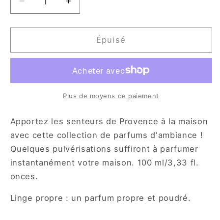
Réduire
Augmenter
la
la
quantité
quantité
de
de
Épuisé
Lothantique
Lothantique
Parfum
Parfum
d&#39;ambiance
d&#39;ambiance
-
-
Linge
Linge
Plus de moyens de paiement
propre
propre
Apportez les senteurs de Provence à la maison
avec cette collection de parfums d'ambiance !
Quelques pulvérisations suffiront à parfumer
instantanément votre maison. 100 ml/3,33 fl.
onces.
Linge propre : un parfum propre et poudré.