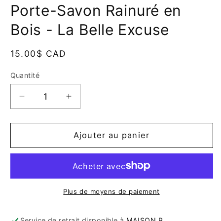
fenêtre
f
Porte-Savon Rainuré en
modale
m
Bois - La Belle Excuse
Prix
15.00$ CAD
habituel
Quantité
Quantité
Réduire
Augmenter
la
la
quantité
quantité
de
de
Ajouter au panier
Porte-
Porte-
Savon
Savon
Rainuré
Rainuré
en
en
Bois
Bois
Plus de moyens de paiement
-
-
La
La
Service de retrait disponible à
MAISON B