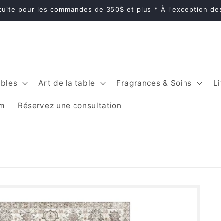
atuite pour les commandes de 350$ et plus * À l'exception d
bles
Art de la table
Fragrances & Soins
Li
im
Réservez une consultation