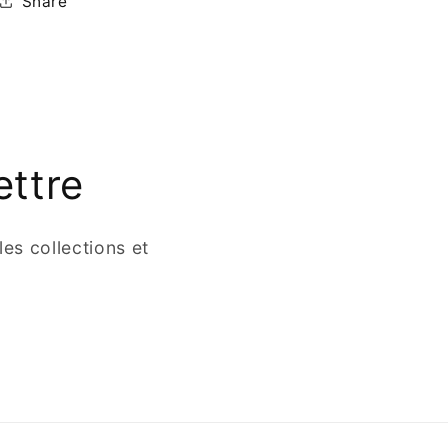
Share
ettre
es collections et