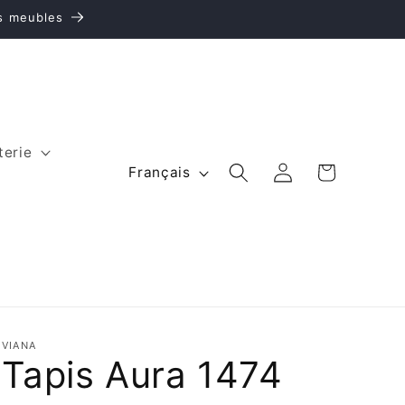
es meubles
terie
L
Panier
Connexion
Français
a
n
g
u
e
VIANA
Tapis Aura 1474