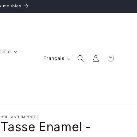
es meubles
terie
L
Panier
Connexion
Français
a
n
g
u
e
HOLLAND IMPORTS
Tasse Enamel -