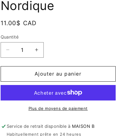
Nordique
Prix
11.00$ CAD
habituel
Quantité
Quantité
Réduire
Augmenter
la
la
quantité
quantité
de
de
Ajouter au panier
Tasse
Tasse
Enamel
Enamel
-
-
Nordique
Nordique
Plus de moyens de paiement
Service de retrait disponible à
MAISON B
Habituellement prête en 24 heures