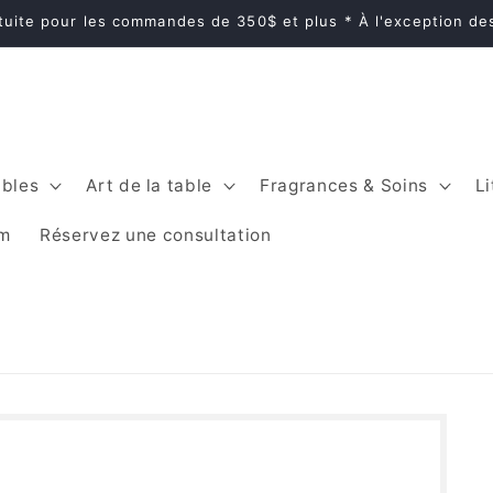
atuite pour les commandes de 350$ et plus * À l'exception d
bles
Art de la table
Fragrances & Soins
Li
im
Réservez une consultation