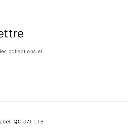
ettre
es collections et
rabel, QC J7J 0T6