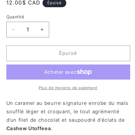
Prix
12.00$ CAD
Épuisé
habituel
Quantité
Quantité
Réduire
Augmenter
la
la
quantité
quantité
de
de
Épuisé
Utoffeea
Utoffeea
Popcorn
Popcorn
-
-
Gourmet
Gourmet
Plus de moyens de paiement
Un caramel au beurre signature enrobe du maïs
soufflé léger et croquant, le tout agrémenté
d’un filet de chocolat et saupoudré d’éclats de
Cashew Utoffeea
.