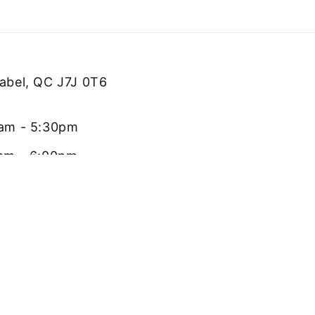
rabel, QC J7J 0T6
0am - 5:30pm
0am - 6:00pm
0pm