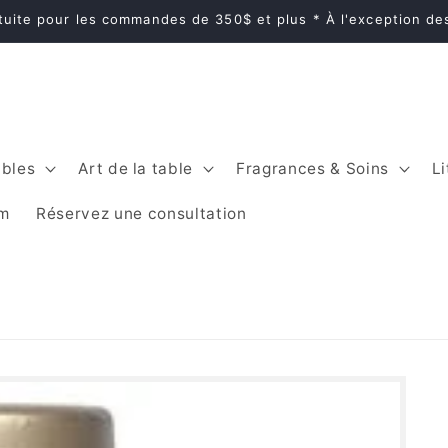
atuite pour les commandes de 350$ et plus * À l'exception d
bles
Art de la table
Fragrances & Soins
Li
im
Réservez une consultation