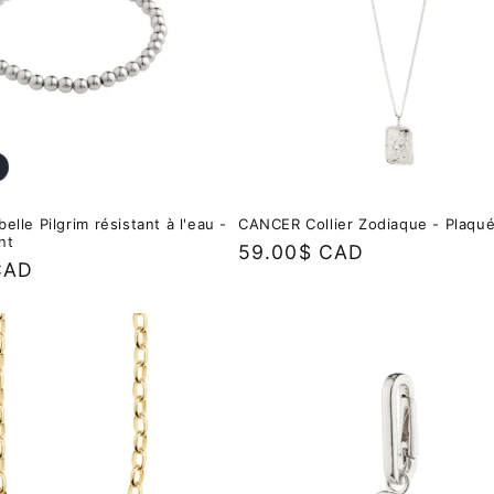
elle Pilgrim résistant à l'eau -
CANCER Collier Zodiaque - Plaqu
nt
Prix
59.00$ CAD
CAD
habituel