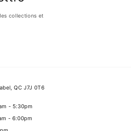
es collections et
rabel, QC J7J 0T6
0am - 5:30pm
0am - 6:00pm
0pm