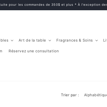
atuite pour les commandes de 350$ et plus * À l'exception d
bles
Art de la table
Fragrances & Soins
Li
im
Réservez une consultation
Trier par :