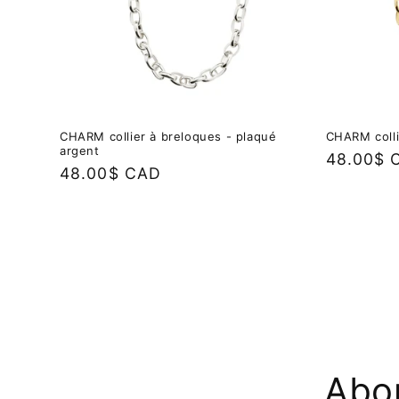
CHARM collier à breloques - plaqué
CHARM colli
argent
Prix
48.00$ 
Prix
48.00$ CAD
habituel
habituel
Abon