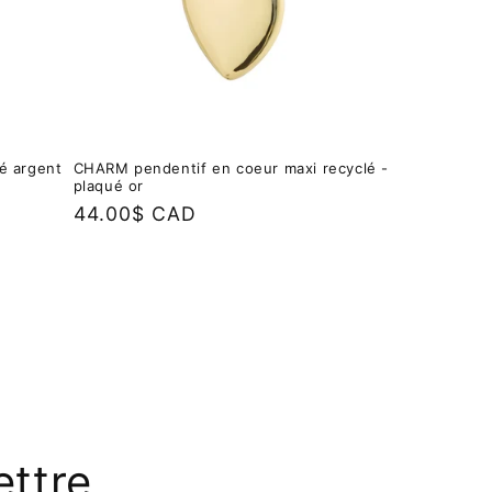
é argent
CHARM pendentif en coeur maxi recyclé -
plaqué or
Prix
44.00$ CAD
habituel
ettre