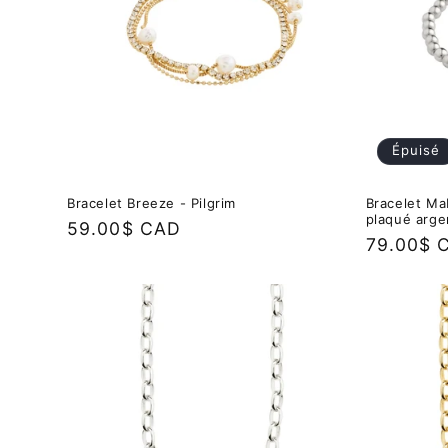
Épuisé
Bracelet Breeze - Pilgrim
Bracelet Mab
plaqué arge
Prix
59.00$ CAD
Prix
79.00$ 
habituel
habituel