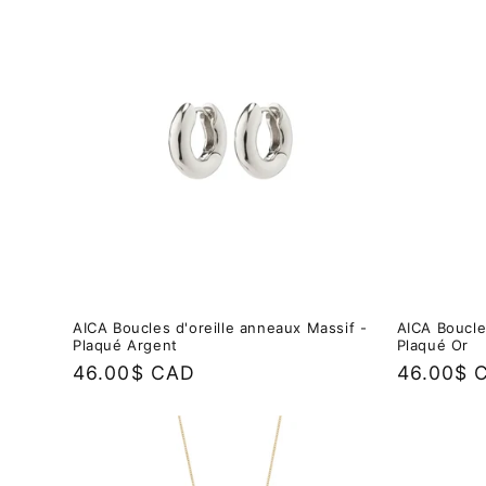
AICA Boucles d'oreille anneaux Massif -
AICA Boucle
Plaqué Argent
Plaqué Or
Prix
46.00$ CAD
Prix
46.00$ 
habituel
habituel