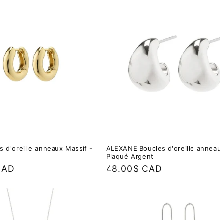
s d'oreille anneaux Massif -
ALEXANE Boucles d'oreille anneau
Plaqué Argent
CAD
Prix
48.00$ CAD
habituel