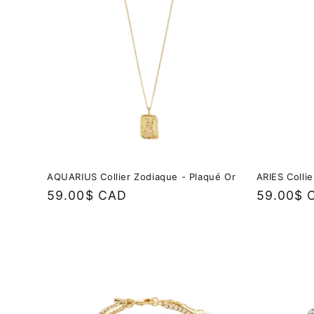
AQUARIUS Collier Zodiaque - Plaqué Or
ARIES Colli
Prix
59.00$ CAD
Prix
59.00$ 
habituel
habituel