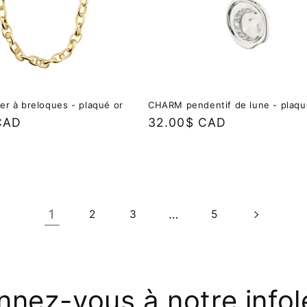
er à breloques - plaqué or
CHARM pendentif de lune - plaqu
CAD
Prix
32.00$ CAD
habituel
1
…
2
3
5
nez-vous à notre infol