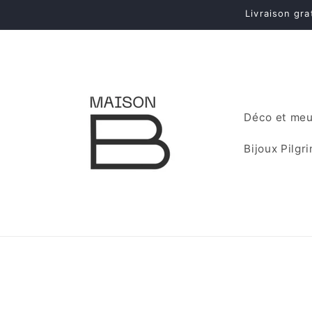
et
Livraison gr
passer
au
contenu
Déco et meu
Bijoux Pilgr