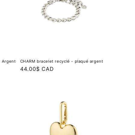
é Argent
CHARM bracelet recyclé - plaqué argent
Prix
44.00$ CAD
habituel