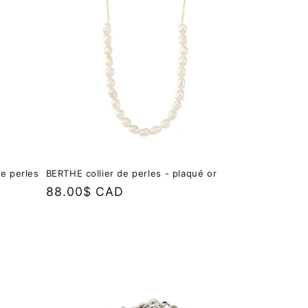
de perles
BERTHE collier de perles - plaqué or
Prix
88.00$ CAD
habituel