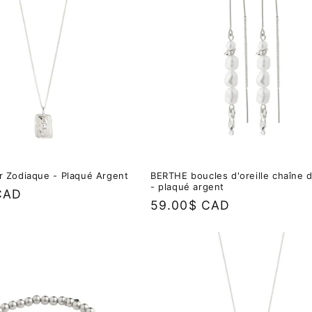
er Zodiaque - Plaqué Argent
BERTHE boucles d'oreille chaîne 
- plaqué argent
CAD
Prix
59.00$ CAD
habituel