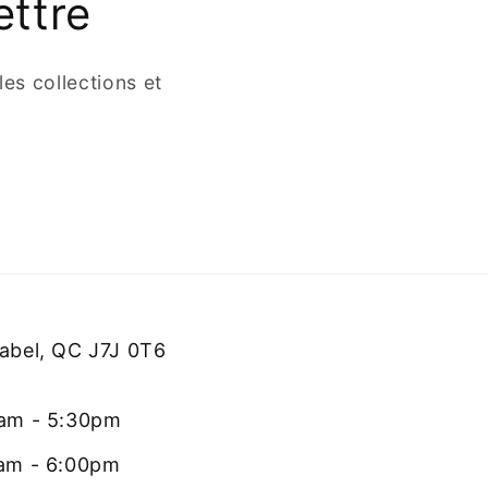
ettre
es collections et
rabel, QC J7J 0T6
0am - 5:30pm
0am - 6:00pm