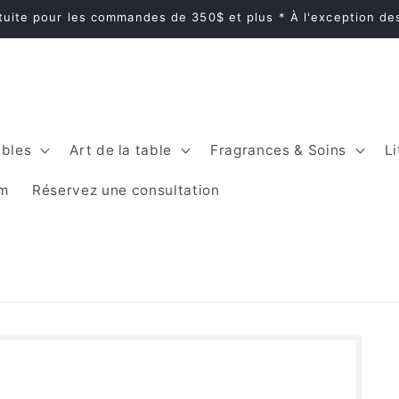
atuite pour les commandes de 350$ et plus * À l'exception d
bles
Art de la table
Fragrances & Soins
Li
im
Réservez une consultation