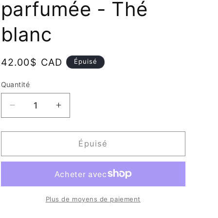
parfumée - Thé
blanc
Prix
42.00$ CAD
Épuisé
habituel
Quantité
Quantité
Réduire
Augmenter
la
la
quantité
quantité
de
de
Épuisé
Lothantique
Lothantique
Bougie
Bougie
parfumée
parfumée
-
-
Thé
Thé
Plus de moyens de paiement
blanc
blanc