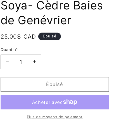
Soya- Cèdre Baies
de Genévrier
Prix
25.00$ CAD
Épuisé
habituel
Quantité
Quantité
Réduire
Augmenter
la
la
quantité
quantité
de
de
Épuisé
Chandelle
Chandelle
de
de
Soya-
Soya-
Cèdre
Cèdre
Baies
Baies
Plus de moyens de paiement
de
de