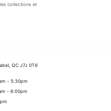
es collections et
rabel, QC J7J 0T6
0am - 5:30pm
0am - 6:00pm
0pm