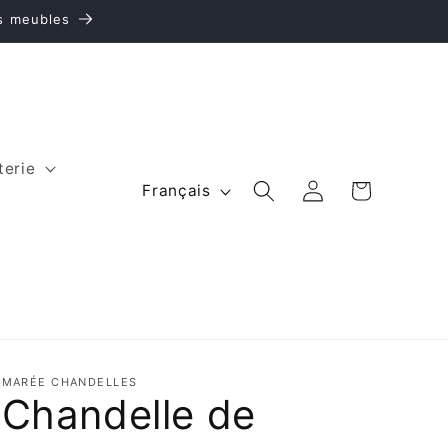
es meubles
terie
L
Panier
Connexion
Français
a
n
g
u
e
MARÉE CHANDELLES
Chandelle de