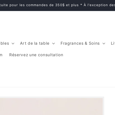
atuite pour les commandes de 350$ et plus * À l'exception d
bles
Art de la table
Fragrances & Soins
Li
im
Réservez une consultation