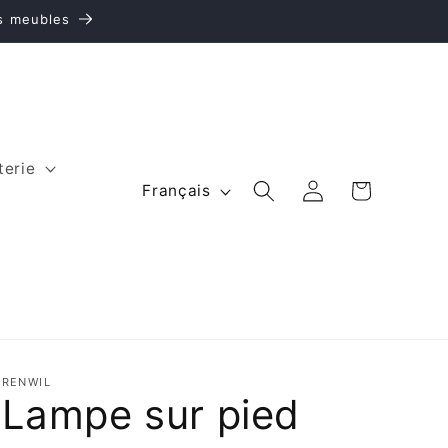
es meubles
terie
L
Panier
Connexion
Français
a
n
g
u
e
RENWIL
Lampe sur pied