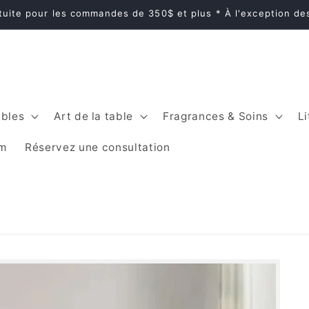
atuite pour les commandes de 350$ et plus * À l'exception d
bles
Art de la table
Fragrances & Soins
Li
im
Réservez une consultation