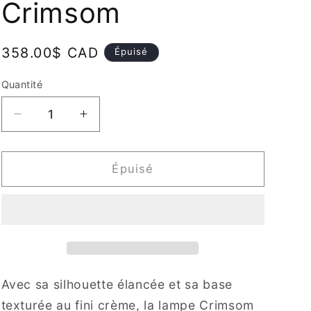
Crimsom
Prix
358.00$ CAD
Épuisé
habituel
Quantité
Quantité
Réduire
Augmenter
la
la
quantité
quantité
de
de
Épuisé
Lampe
Lampe
sur
sur
pied
pied
Crimsom
Crimsom
Avec sa silhouette élancée et sa base
texturée au fini crème, la lampe Crimsom