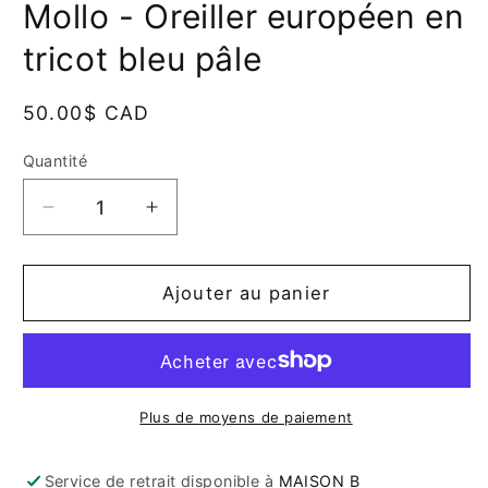
Mollo - Oreiller européen en
dans
une
fenêtre
tricot bleu pâle
modale
Prix
50.00$ CAD
habituel
Quantité
Quantité
Réduire
Augmenter
la
la
quantité
quantité
de
de
Ajouter au panier
Mollo
Mollo
-
-
Oreiller
Oreiller
européen
européen
en
en
Plus de moyens de paiement
tricot
tricot
bleu
bleu
Service de retrait disponible à
MAISON B