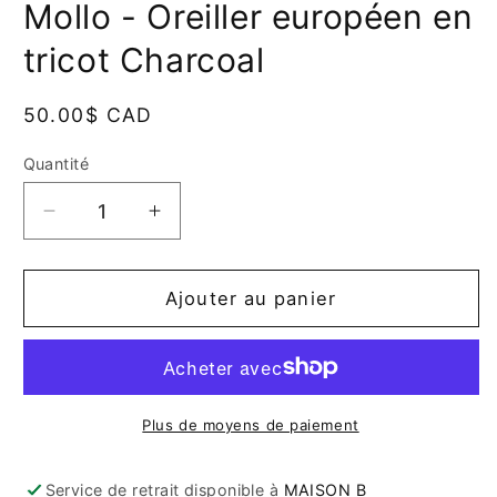
Mollo - Oreiller européen en
dans
une
fenêtre
tricot Charcoal
modale
Prix
50.00$ CAD
habituel
Quantité
Quantité
Réduire
Augmenter
la
la
quantité
quantité
de
de
Ajouter au panier
Mollo
Mollo
-
-
Oreiller
Oreiller
européen
européen
en
en
Plus de moyens de paiement
tricot
tricot
Charcoal
Charcoal
Service de retrait disponible à
MAISON B