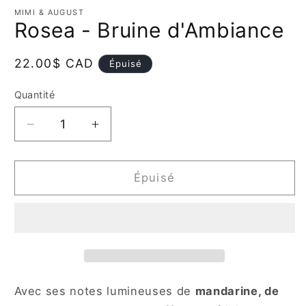
média
MIMI & AUGUST
1
Rosea - Bruine d'Ambiance
dans
une
fenêtre
modale
Prix
22.00$ CAD
Épuisé
habituel
Quantité
Quantité
Réduire
Augmenter
la
la
quantité
quantité
de
de
Épuisé
Rosea
Rosea
-
-
Bruine
Bruine
d&#39;Ambiance
d&#39;Ambiance
Avec ses notes lumineuses de
mandarine, de