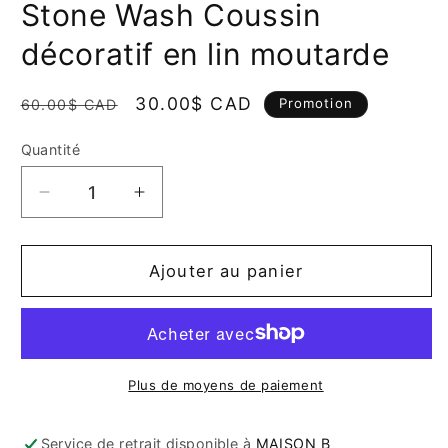
Stone Wash Coussin
dans
une
fenêtre
décoratif en lin moutarde
modale
Prix
Prix
30.00$ CAD
Promotion
60.00$ CAD
habituel
promotionnel
Quantité
Quantité
Réduire
Augmenter
la
la
quantité
quantité
de
de
Ajouter au panier
Stone
Stone
Wash
Wash
Coussin
Coussin
décoratif
décoratif
en
en
Plus de moyens de paiement
lin
lin
moutarde
moutarde
Service de retrait disponible à
MAISON B