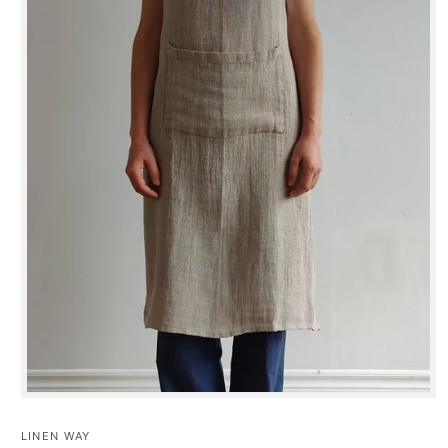
Ouvrir
le
média
LINEN WAY
1