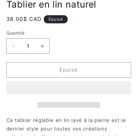
Tablier en lin naturel
dans
une
fenêtre
modale
Prix
38.00$ CAD
Épuisé
habituel
Quantité
Quantité
Réduire
Augmenter
la
la
quantité
quantité
de
de
Épuisé
Tablier
Tablier
en
en
lin
lin
naturel
naturel
Ce tablier réglable en lin lavé à la pierre est le
dernier style pour toutes vos créations